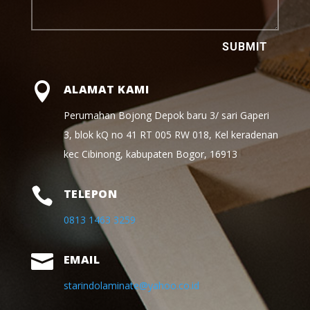
SUBMIT

ALAMAT KAMI
Perumahan Bojong Depok baru 3/ sari Gaperi
3, blok kQ no 41 RT 005 RW 018, Kel keradenan
kec Cibinong, kabupaten Bogor, 16913

TELEPON
0813 1463 3259

EMAIL
starindolaminate@yahoo.co.id